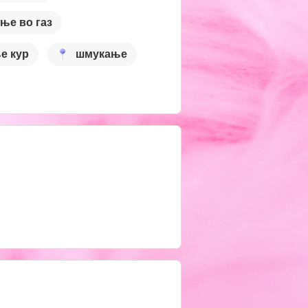
ње во газ
е кур
шмукање