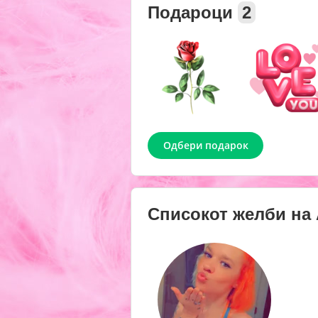
Подароци
2
Одбери подарок
Списокот желби на