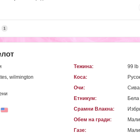
А
1
елот
и
Тежина:
99 lb
ates, wilmington
Коса:
Русо
Очи:
Сива
ени
Етникум:
Бела
Срамни Влакна:
Избр
Обем на гради:
Мали
Газе:
Мали