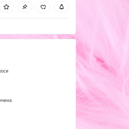
коси
ичена