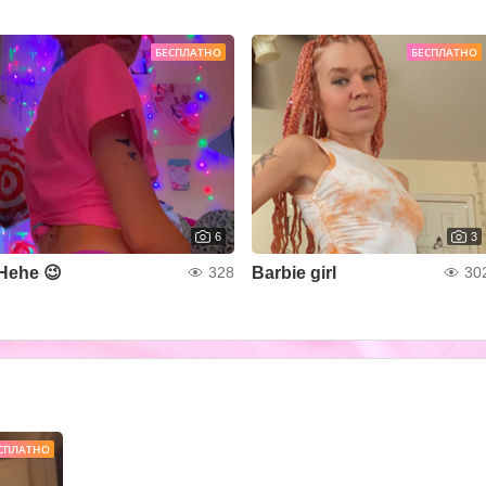
БЕСПЛАТНО
БЕСПЛАТНО
6
3
Hehe 😉
Barbie girl
328
30
СПЛАТНО