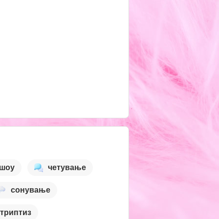
 шоу
четување
сонување
стриптиз