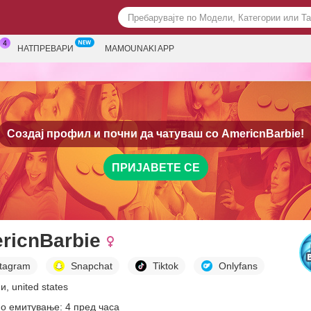
НАТПРЕВАРИ
MAMOUNAKI APP
Создај профил и почни да чатуваш со
AmericnBarbie!
ПРИЈАВЕТЕ СЕ
ricnBarbie
stagram
Snapchat
Tiktok
Onlyfans
и, united states
о емитување: 4 пред часа