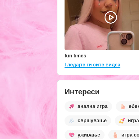
fun times
Гледајте ги сите видеа
Интереси
анална игра
ебе
свршување
игр
уживање
игра с