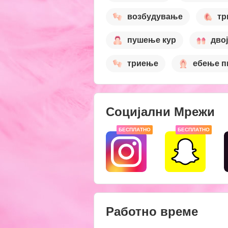
возбудување
тр
пушење кур
дво
триење
ебење п
Социјални Мрежи
БЕСПЛАТНО
БЕСПЛАТНО
Работно време