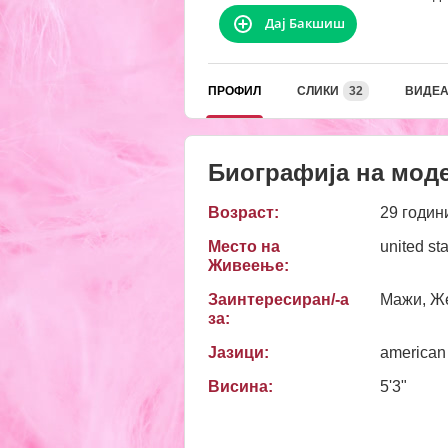
Дај Бакшиш
ПРОФИЛ
СЛИКИ
32
ВИДЕ
Биографија на мод
Возраст:
29 годин
Место на
united st
Живеење:
Заинтересиран/-а
Мажи, Ж
за:
Јазици:
american
Висина:
5'3"