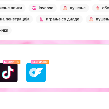
иење пички
lovense
пушење
ебе
јна пенетрација
играње со дилдо
пушењ
ички
БЕСПЛАТНО
БЕСПЛАТНО