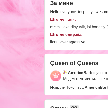
За мене
Hello everyone. im pretty awesome
Што ме пали:
mmm i love dirty talk, lol honesty :
Што ме одвраќа:
liars.. over agressive
Queen of Queens
AmericnBarbie
учеств
Моделот моментално е 
Испрати Токени за
AmericnBarb