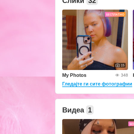
Слики
32
БЕСПЛАТНО
15
My Photos
348
Гледајте ги сите фотографии
Видеа
1
БЕ