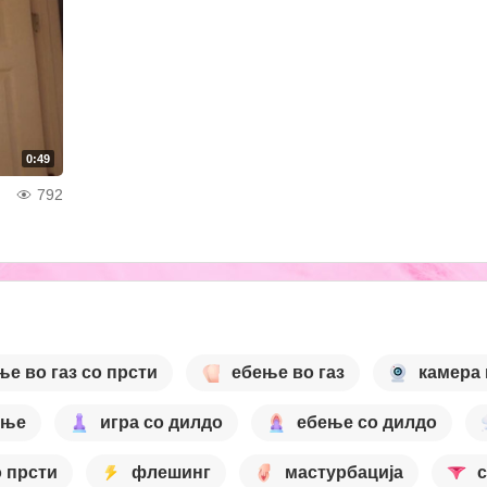
0:49
792
ње во газ со прсти
ебење во газ
камера
ање
игра со дилдо
ебење со дилдо
о прсти
флешинг
мастурбација